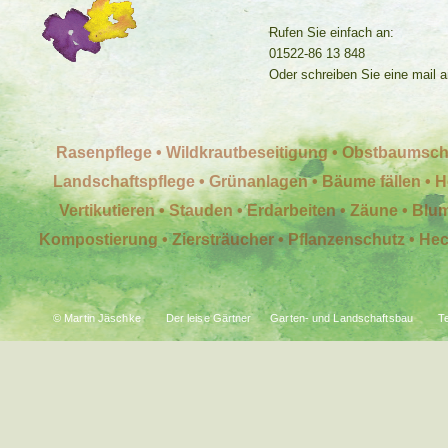
Rufen Sie einfach an:
01522-86 13 848
Oder schreiben Sie eine mail 
Rasenpflege • Wildkrautbeseitigung • Obstbaumschni
Landschaftspflege • Grünanlagen • Bäume fällen • H
Vertikutieren • Stauden • Erdarbeiten • Zäune • Bl
Kompostierung • Ziersträucher • Pflanzenschutz • Hec
© Martin Jäschke Der leise Gärtner Garten- und Landschaftsbau Te